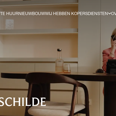
P
TE HUUR
NIEUWBOUW
WIJ HEBBEN KOPERS
DIENSTEN
O
 SCHILDE