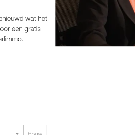
benieuwd wat het
or een gratis
erlimmo.