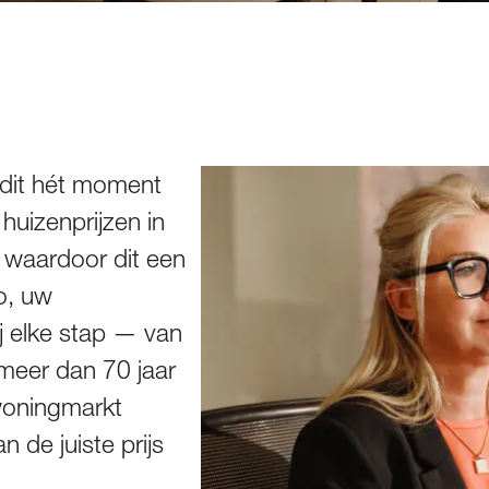
s dit hét moment
uizenprijzen in
n, waardoor dit een
o, uw
j elke stap — van
 meer dan 70 jaar
 woningmarkt
 de juiste prijs