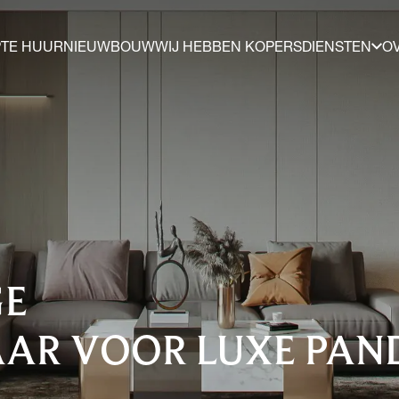
P
TE HUUR
NIEUWBOUW
WIJ HEBBEN KOPERS
DIENSTEN
O
GE
AR VOOR LUXE PAN